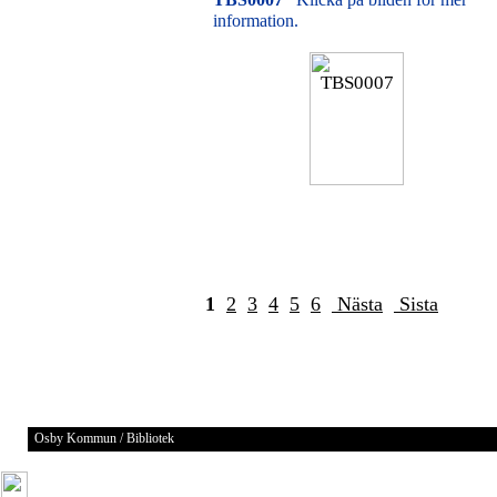
information.
1
2
3
4
5
6
Nästa
Sista
Osby Kommun / Bibliotek