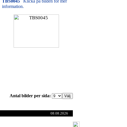
TBS0045
Klicka på bilden för mer
information.
Antal bilder per sida:
08.08.2026