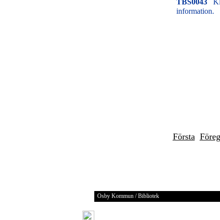
TBS0043
Kl
information.
Första
Före
Osby Kommun / Bibliotek