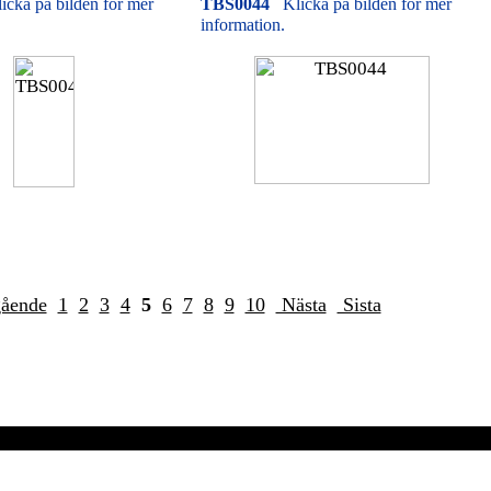
icka på bilden för mer
TBS0044
Klicka på bilden för mer
information.
gående
1
2
3
4
5
6
7
8
9
10
Nästa
Sista