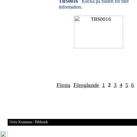
TBS0016
Klicka på bilden för mer
information.
Första
Föregående
1
2
3
4
5
6
Osby Kommun / Bibliotek