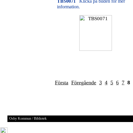
TBS0071
Klicka på bilden för mer
information.
Första
Föregående
3
4
5
6
7
8
Osby Kommun / Bibliotek