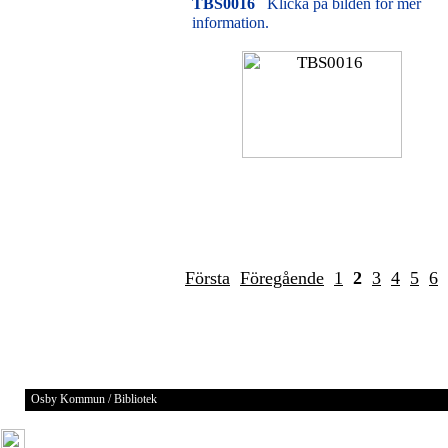
TBS0016
Klicka på bilden för mer
information.
Första
Föregående
1
2
3
4
5
6
Osby Kommun / Bibliotek