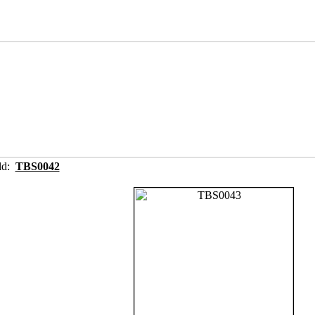
ild:
TBS0042