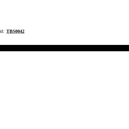
ild:
TBS0042