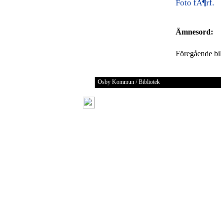
Foto fÃ¶rf.
Ämnesord:
Föregående b
Osby Kommun / Bibliotek