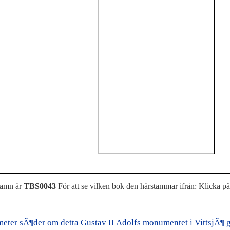
namn är
TBS0043
För att se vilken bok den härstammar ifrån: Klicka p
 meter sÃ¶der om detta Gustav II Adolfs monumentet i VittsjÃ¶ g