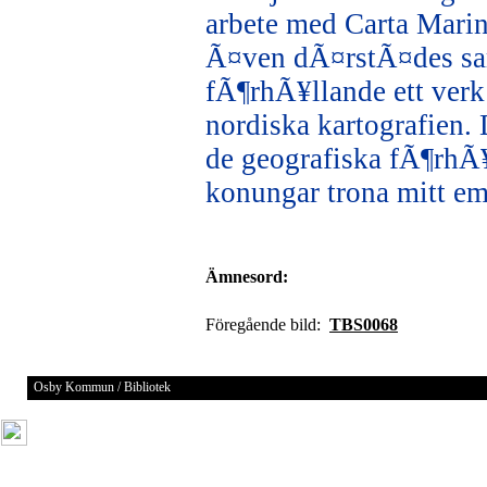
arbete med Carta Marin
Ã¤ven dÃ¤rstÃ¤des sam
fÃ¶rhÃ¥llande ett verk 
nordiska kartografien. 
de geografiska fÃ¶rhÃ
konungar trona mitt em
Ämnesord:
Föregående bild:
TBS0068
Osby Kommun / Bibliotek