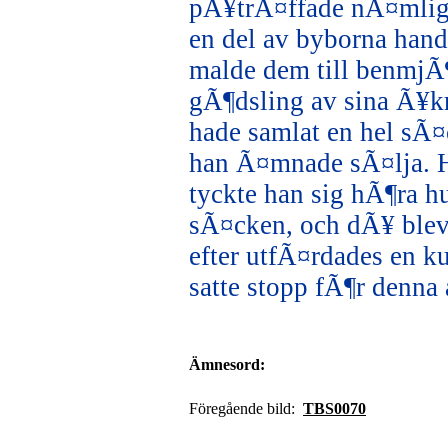
pÃ¥trÃ¤ffade nÃ¤mlige
en del av byborna han
malde dem till benmjÃ¶
gÃ¶dsling av sina Ã¥k
hade samlat en hel sÃ¤c
han Ã¤mnade sÃ¤lja. H
tyckte han sig hÃ¶ra hu
sÃ¤cken, och dÃ¥ blev 
efter utfÃ¤rdades en 
satte stopp fÃ¶r denna 
Ämnesord:
Föregående bild:
TBS0070