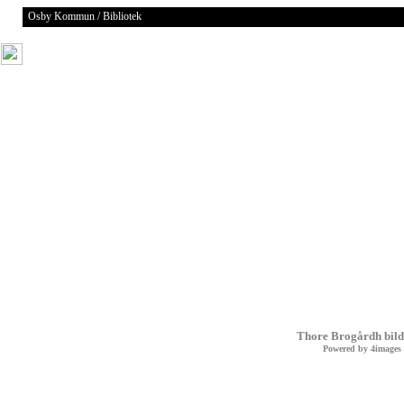
Osby Kommun / Bibliotek
Thore Brogårdh bild
Powered by
4images