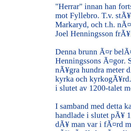
"Herrar" innan han fort
mot Fyllebro. T.v. stÃ
Markaryd, och t.h. n
Joel Henningsson frÃ
Denna brunn Ã¤r belÃ
Henningssons Ã¤gor. St
nÃ¥gra hundra meter d
kyrka och kyrkogÃ¥rd
i slutet av 1200-talet 
I samband med detta ka
handlade i slutet pÃ¥ 1
dÃ¥ man var i fÃ¤rd 