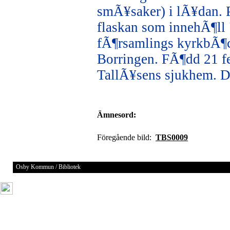
smÃ¥saker) i lÃ¥dan.
flaskan som innehÃ¶ll
fÃ¶rsamlings kyrkbÃ¶cke
Borringen. FÃ¶dd 21 f
TallÃ¥sens sjukhem. 
Ämnesord:
Föregående bild:
TBS0009
Osby Kommun / Bibliotek