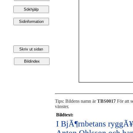
Tips: Bildens namn är
TBS0017
För att s
vänster
.
Bildtext:
I BjÃ¶rnbetans ryggÃ¥