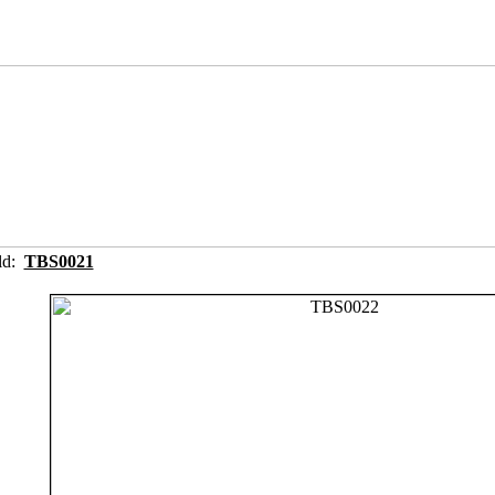
ild:
TBS0021