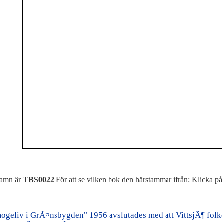
namn är
TBS0022
För att se vilken bok den härstammar ifrån: Klicka p
ogeliv i GrÃ¤nsbygden" 1956 avslutades med att VittsjÃ¶ fo