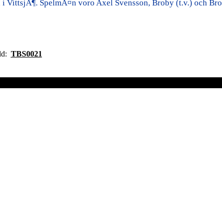
i VittsjÃ¶. SpelmÃ¤n voro Axel Svensson, Broby (t.v.) och Bror 
ild:
TBS0021