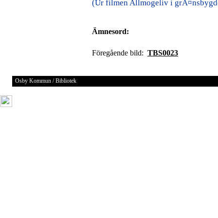
(Ur filmen Allmogeliv i grÃ¤nsbygd
Ämnesord:
Föregående bild:
TBS0023
Osby Kommun / Bibliotek